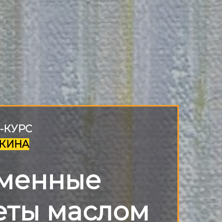
-КУРС
ПКИНА
менные
еты маслом